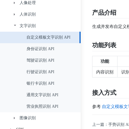
人像处理
人脸检测 API
产品介绍
人体识别
人脸分析 API
人脸融合 API
文字识别
人脸比对 API
人像美化 API
人体检测 API
生成并发布自定义
人脸搜索 API
人脸美颜 API
人体骨骼点 API
自定义模板文字识别 API
功能列表
人脸库管理 API 组
人体抠像 API
身份证识别 API
人脸库中的人脸管理 API 组
手势识别 API
驾驶证识别 API
功能
内容识别
识
稠密关键点 API
行驶证识别 API
皮肤分析-基础版 API
银行卡识别 API
接入方式
皮肤分析-高阶版 API
通用文字识别 API
参考
自定义模板文字
皮肤分析-专业版 API
营业执照识别 API
图像识别
面部特征分析 API
上一篇：手势识别 AP