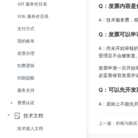
3D 人脸重建 API
API 服务价目表
Q：发票内容是
相册聚类 API 组
SDK 服务价目表
A：技术服务费，税率
衰老预测 API
支付方式
Q：发票可以申
我的账单
A：尚未开始审核
发票办理
受理且不会被恢复
扣费逻辑
发票申请一旦开始
必妥善保管发票并请
到期提醒
Q：可以先开发
服务支持
资质认证
A：原则上不能先
ISO体系证书
技术文档
上一篇：价格与购买
个人信息和数据安全试点单位
技术接入文档