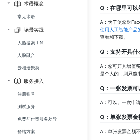
人像处理
多合一 SDK
人脸检测 API
术语概念
Q：在哪里可以
人体识别
身份证质量检测 SDK
人脸分析 API
人脸融合 API
人脸检测-基础版 SDK
常见术语
A：为了使您对Fa
文字识别
人像美化 SDK
人脸比对 API
人像美化 API
人体检测 API
人脸检测-高阶版 SDK
使用人工智能产品
场景实践
查看和下载。
图像识别
人脸搜索 API
人脸美颜 API
人体骨骼点 API
自定义模板文字识别 API
人脸比对 SDK
人脸搜索 1:N
Q：支持开具什
人脸库管理 API 组
人体抠像 API
身份证识别 API
车牌识别 API
稠密关键点 SDK
人脸融合
A：您可开具增值税
人脸库中的人脸管理 API 组
手势识别 API
驾驶证识别 API
犬鼻纹检测 API
人体骨骼点 SDK
云相册聚类
是个人的，则只能
稠密关键点 API
行驶证识别 API
犬鼻纹比对 API
人体抠像 SDK
服务接入
Q：一张发票可
皮肤分析-基础版 API
银行卡识别 API
场景与物体识别 API
手部检测 SDK
注册账号
A：可以。一次申
皮肤分析-高阶版 API
通用文字识别 API
场景与物体识别 SDK
测试服务
皮肤分析-专业版 API
营业执照识别 API
Q：单张发票金
免费与付费服务差异
面部特征分析 API
A：单张发票金额不
价格方案