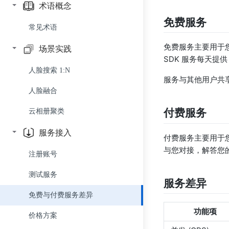
人像处理
多合一 SDK
人脸检测 API
术语概念
免费服务
人体识别
身份证质量检测 SDK
人脸分析 API
人脸融合 API
人脸检测-基础版 SDK
常见术语
文字识别
人像美化 SDK
人脸比对 API
人像美化 API
人体检测 API
人脸检测-高阶版 SDK
免费服务主要用于您
场景实践
SDK 服务每天提供
图像识别
人脸搜索 API
人脸美颜 API
人体骨骼点 API
自定义模板文字识别 API
人脸比对 SDK
人脸搜索 1:N
服务与其他用户共
人脸库管理 API 组
人体抠像 API
身份证识别 API
车牌识别 API
稠密关键点 SDK
人脸融合
人脸库中的人脸管理 API 组
手势识别 API
驾驶证识别 API
犬鼻纹检测 API
人体骨骼点 SDK
付费服务
云相册聚类
稠密关键点 API
行驶证识别 API
犬鼻纹比对 API
人体抠像 SDK
服务接入
付费服务主要用于
皮肤分析-基础版 API
银行卡识别 API
场景与物体识别 API
手部检测 SDK
与您对接，解答您
注册账号
皮肤分析-高阶版 API
通用文字识别 API
场景与物体识别 SDK
测试服务
服务差异
皮肤分析-专业版 API
营业执照识别 API
免费与付费服务差异
面部特征分析 API
功能项
价格方案