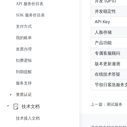
并发 (QPS)
3D 人脸重建 API
API 服务价目表
并发稳定性
相册聚类 API 组
SDK 服务价目表
API Key
衰老预测 API
支付方式
人脸存储
我的账单
产品功能
发票办理
专属客服顾问
扣费逻辑
版本更新邀测
到期提醒
在线技术答疑
服务支持
节假日紧急服务
资质认证
上一篇：测试服务
ISO体系证书
技术文档
个人信息和数据安全试点单位
技术接入文档